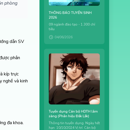
ăn phòng
THÔNG BÁO TUYỂN SINH
2026
09 ngành đào tạo - 1.300 chỉ
tiêu
04/06/2026
hướng dẫn SV
, được phân
à kíp trực
y nghề và kinh
Tuyển dụng Cán bộ HDTH lâm
sàng (Phân hiệu Đắk Lắk)
ỡng đa khoa.
Thông tin tuyển dụng. Ngày hết
hạn: 10/10/2024 Vị trí: Cán bộ