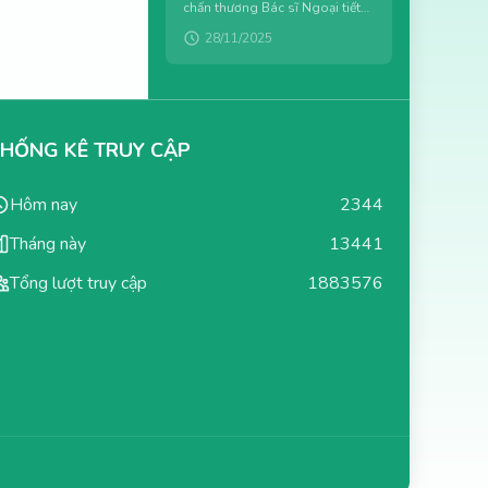
chấn thương Bác sĩ Ngoại tiết
niệu Bác sĩ Y học cổ truyền Kỹ
28/11/2025
thuật viên PHCN Nhân viên...
THỐNG KÊ TRUY CẬP
Hôm nay
2344
Tháng này
13441
Tổng lượt truy cập
1883576