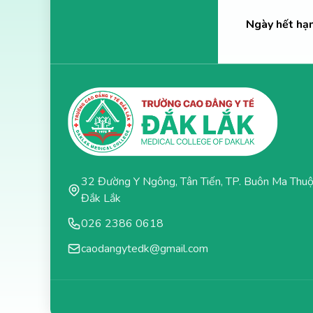
Ngày hết hạ
32 Đường Y Ngông, Tân Tiến, TP. Buôn Ma Thuộ
Đắk Lắk
026 2386 0618
caodangytedk@gmail.com