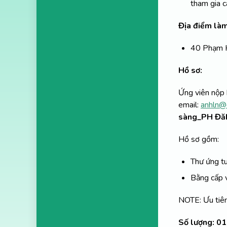
tham gia c
Địa điểm làm
40 Phạm H
Hồ sơ:
Ứng viên nộp
email:
anhln@
sàng_PH Đăk
Hồ sơ gồm:
Thư ứng tu
Bằng cấp v
NOTE: Ưu tiên
Số lượng: 01