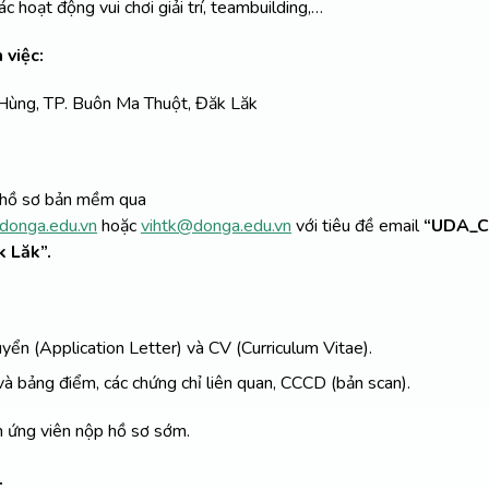
ác hoạt động vui chơi giải trí, teambuilding,…
 việc:
ùng, TP. Buôn Ma Thuột, Đăk Lăk
 hồ sơ bản mềm qua
donga.edu.vn
hoặc
vihtk@donga.edu.vn
với tiêu đề email
“UDA_C
 Lăk”.
yển (Application Letter) và CV (Curriculum Vitae).
à bảng điểm, các chứng chỉ liên quan, CCCD (bản scan).
 ứng viên nộp hồ sơ sớm.
.