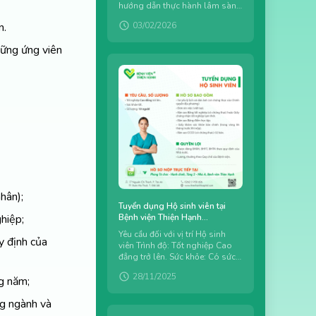
hướng dẫn thực hành lâm sàng
(Khoa Điều dưỡng – Hộ sinh)
03/02/2026
n.
Ngành nghề: Hành chính –
Văn...
những ứng viên
hân);
Tuyển dụng Hộ sinh viên tại
Bệnh viện Thiện Hạnh
hiệp;
7/11/2024
Yêu cầu đối với vị trí Hộ sinh
 định của
viên Trình độ: Tốt nghiệp Cao
đẳng trở lên. Sức khỏe: Có sức
khỏe tốt, sẵn sàng đáp ứng yêu
28/11/2025
cầu công việc. Số lượng...
g năm;
ng ngành và