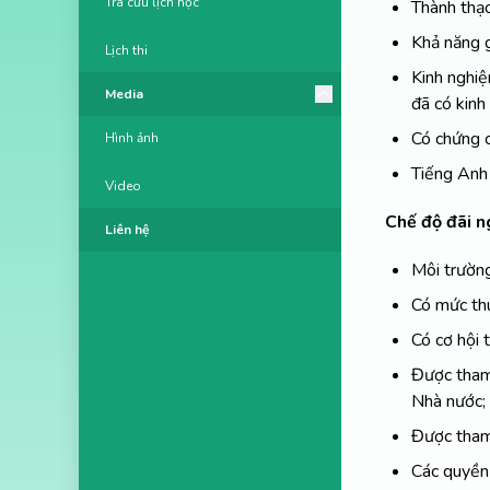
Tra cứu lịch học
Thành thạo
Khả năng g
Lịch thi
Kinh nghiệ
Media
đã có kinh
Có chứng c
Hình ảnh
Tiếng Anh 
Video
Chế độ đãi n
Liên hệ
Môi trường
Có mức thu
Có cơ hội 
Được tham
Nhà nước;
Được tham 
Các quyền 