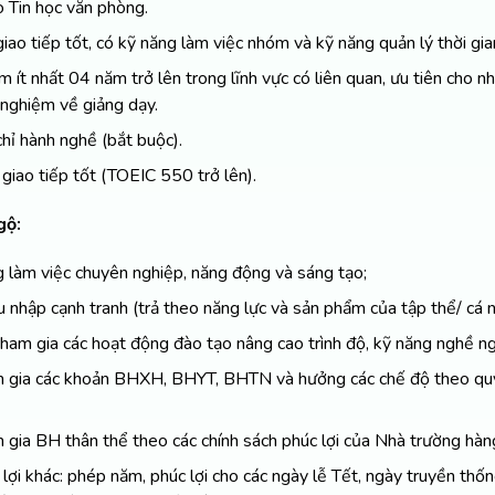
 Tin học văn phòng.
iao tiếp tốt, có kỹ năng làm việc nhóm và kỹ năng quản lý thời gia
m ít nhất 04 năm trở lên trong lĩnh vực có liên quan, ưu tiên cho 
 nghiệm về giảng dạy.
hỉ hành nghề (bắt buộc).
giao tiếp tốt (TOEIC 550 trở lên).
gộ:
 làm việc chuyên nghiệp, năng động và sáng tạo;
 nhập cạnh tranh (trả theo năng lực và sản phẩm của tập thể/ cá n
tham gia các hoạt động đào tạo nâng cao trình độ, kỹ năng nghề ng
 gia các khoản BHXH, BHYT, BHTN và hưởng các chế độ theo quy
gia BH thân thể theo các chính sách phúc lợi của Nhà trường hàn
lợi khác: phép năm, phúc lợi cho các ngày lễ Tết, ngày truyền thố