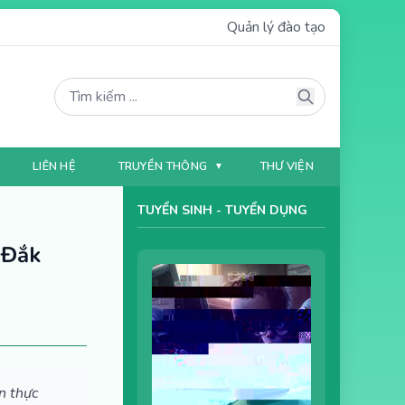
Quản lý đào tạo
LIÊN HỆ
TRUYỀN THÔNG
THƯ VIỆN
TUYỂN SINH - TUYỂN DỤNG
 Đắk
n thực