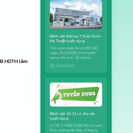
Bệnh viện Đại học Y Dược Buôn
Ma Thuột tuyển dụng
Thời gian nhận hồ sơ đến hết
ngày 31/12/2025 Vị trí tuyển
dụng: Hộ sinh Số lượng:
B HDTH lâm
03 Đơn vị: Khoa Phụ sản
28/11/2025
Bệnh viện 22-12 có nhu cầu
tuyển dụng
VỊ TRÍ TUYỂN DỤNG Nữ hộ sinh
Điều dưỡng Nhi Bác sĩ Ngoại