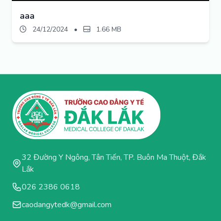
aaa
24/12/2024
•
1.66 MB
32 Đường Y Ngông, Tân Tiến, TP. Buôn Ma Thuột, Đắk
Lắk
026 2386 0618
caodangytedk@gmail.com